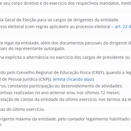
seu corpo diretivo e do exercício dos respectivos mandatos, media
a Geral de Eleição para os cargos de dirigentes da entidade.
o eleitoral (com regras aplicáveis ao processo eleitoral –
art. 22 
nte legal da entidade, além dos documentos pessoais do dirigente
oais do representante outorgado.
ma explícita a alternância no exercício dos cargos de presidente 
o pelo Conselho Regional de Educação Física (CREF), quando a legi
de Pessoa Jurídica (CNPJ); (
emita clicando aqui
)
rso, constando participação ou desenvolvimento de atividades;
ortivas realizadas no ano anterior e/ou nos últimos 12 meses;
ação de contas da entidade do último exercício, nos termos da le
as do último exercício.
rigente máximo da entidade, pelo contador legalmente habilitado n
e.