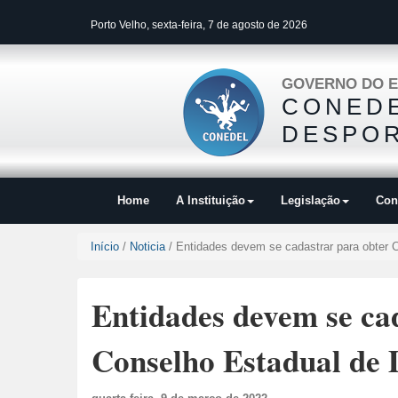
Porto Velho, sexta-feira, 7 de agosto de 2026
GOVERNO DO E
CONEDE
DESPOR
Home
A Instituição
Legislação
Con
Início
/
Noticia
/ Entidades devem se cadastrar para obter C
Entidades devem se cad
Conselho Estadual de 