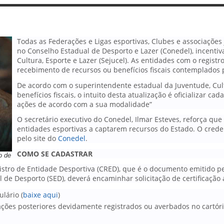
Todas as Federações e Ligas esportivas, Clubes e associaçõe
no Conselho Estadual de Desporto e Lazer (Conedel), incenti
Cultura, Esporte e Lazer (Sejucel). As entidades com o regist
recebimento de recursos ou benefícios fiscais contemplados 
De acordo com o superintendente estadual da Juventude, Cult
benefícios fiscais, o intuito desta atualização é oficializar c
ações de acordo com a sua modalidade”
O secretário executivo do Conedel, Ilmar Esteves, reforça que 
entidades esportivas a captarem recursos do Estado. O cred
pelo site do
Conedel
.
COMO SE CADASTRAR
o de
istro de Entidade Desportiva (CRED), que é o documento emitido 
l de Desporto (SED), deverá encaminhar solicitação de certificaç
ulário (
baixe aqui
)
erações posteriores devidamente registrados ou averbados no cartó