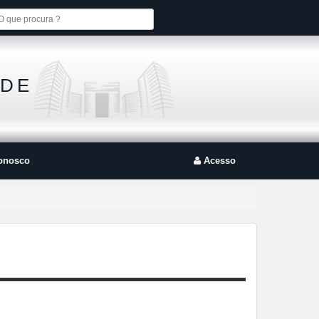
 DE
onosco
Acesso