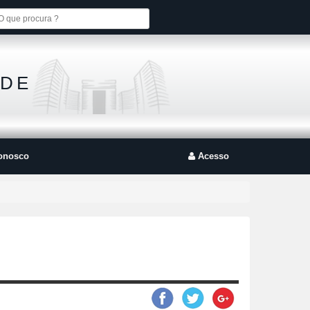
 DE
onosco
Acesso