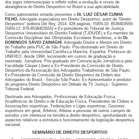
dos jogos intermunicipais e refletir sobre a evolução e níveis de
abrangência do Direito Desportivo no Brasil e sua aplicabilidade.
Como palestrantes estarão presentes o
Dr. LUIZ CÉSAR CUNHA
FILHO,
Advogado especialista em Direito Desportivo, autor de “Direito
Desportivo” (editora Del Rey, 2014, 428 páginas. ISBN-10: 8538403559.
ISBN-13: ‎978-8538403555) e Ex-presidente do Tribunal de Justiça
Desportiva Universitário do Distrito Federal (TJDU/DF) e Ex-membro da
Comissão Disciplinar das Olimpíadas Escolares Brasileiras, e do
Dr.
DOMINGOS SÁVIO ZAINAGHI
, Advogado Doutor e Mestre em Direito
do Trabalho pela PUC de São Paulo. Pós-doutorado em Direito do
Trabalho pela Universidad Castilla-La Mancha, Espanha. Professor do
UNIFIEO, desde 1994, lecionando em cursos de graduação e
mestrado. Jornalista. Pós-graduado em Comunicação Jornalística pela
Faculdade Cásper Líbero e Ex-Presidente da Comissão de Direito
Desportivo da Associação dos Advogados Trabalhistas de São Paulo;
Ex-Presidente da Comissão de Direito Desportivo da Ordem dos
Advogados do Brasil - Secção São Paulo; Ex-Apresentador e produtor
do programa Direito Desportivo em Debate da TV Justiça - Supremo
Tribunal Federal.
Destinado aos Advogados, Profissionais de Educação Física,
Acadêmicos de Direito e de Educação Física, Presidentes de Clubes e
Associações esportivas, Federações e Ligas esportivas, Gestores
esportivos em geral, Árbitros, Atletas e pessoas de outros campos de
estudos com interesse na temática direito desportivo, aprofundando os
aspectos relativos a estrutura e funcionamento da legislação desportiva
nacional.
SEMINÁRIO DE DIREITO DESPORTIVO