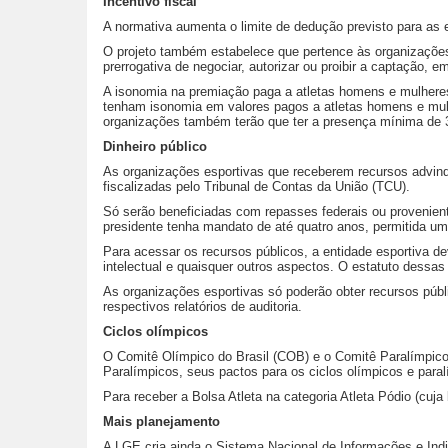
Incentivo fiscal
A normativa aumenta o limite de dedução previsto para as
O projeto também estabelece que pertence às organizações 
prerrogativa de negociar, autorizar ou proibir a captação,
A isonomia na premiação paga a atletas homens e mulheres 
tenham isonomia em valores pagos a atletas homens e mul
organizações também terão que ter a presença mínima de 
Dinheiro público
As organizações esportivas que receberem recursos advindo
fiscalizadas pelo Tribunal de Contas da União (TCU).
Só serão beneficiadas com repasses federais ou provenient
presidente tenha mandato de até quatro anos, permitida um
Para acessar os recursos públicos, a entidade esportiva de
intelectual e quaisquer outros aspectos. O estatuto dessa
As organizações esportivas só poderão obter recursos púb
respectivos relatórios de auditoria.
Ciclos olímpicos
O Comitê Olímpico do Brasil (COB) e o Comitê Paralímpico
Paralímpicos, seus pactos para os ciclos olímpicos e para
Para receber a Bolsa Atleta na categoria Atleta Pódio (cuj
Mais planejamento
A LGE cria ainda o Sistema Nacional de Informações e Indi