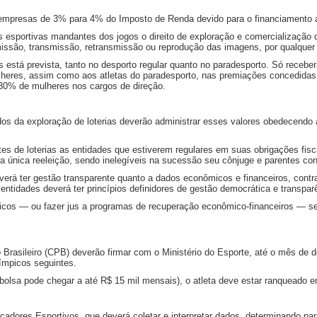
 empresas de 3% para 4% do Imposto de Renda devido para o financiamento ao
esportivas mandantes dos jogos o direito de exploração e comercialização d
 emissão, transmissão, retransmissão ou reprodução das imagens, por qualquer
está prevista, tanto no desporto regular quanto no paradesporto. Só recebe
heres, assim como aos atletas do paradesporto, nas premiações concedida
30% de mulheres nos cargos de direção.
s da exploração de loterias deverão administrar esses valores obedecendo a
es de loterias as entidades que estiverem regulares em suas obrigações fis
a única reeleição, sendo inelegíveis na sucessão seu cônjuge e parentes con
verá ter gestão transparente quanto a dados econômicos e financeiros, contra
s entidades deverá ter princípios definidores de gestão democrática e transp
licos — ou fazer jus a programas de recuperação econômico-financeiros — s
 Brasileiro (CPB) deverão firmar com o Ministério do Esporte, até o mês de
límpicos seguintes.
a bolsa pode chegar a até R$ 15 mil mensais), o atleta deve estar ranqueado
cadores Esportivos, que deverá coletar e interpretar dados, determinando pa