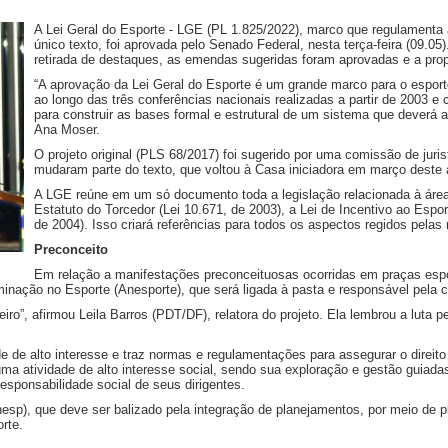
A Lei Geral do Esporte - LGE (PL 1.825/2022), marco que regulamenta a
único texto, foi aprovada pelo Senado Federal, nesta terça-feira (09.
retirada de destaques, as emendas sugeridas foram aprovadas e a pro
“A aprovação da Lei Geral do Esporte é um grande marco para o esport
ao longo das três conferências nacionais realizadas a partir de 2003 
para construir as bases formal e estrutural de um sistema que deverá a
Ana Moser.
O projeto original (PLS 68/2017) foi sugerido por uma comissão de ju
mudaram parte do texto, que voltou à Casa iniciadora em março deste a
A LGE reúne em um só documento toda a legislação relacionada à área 
Estatuto do Torcedor (Lei 10.671, de 2003), a Lei de Incentivo ao Esport
de 2004). Isso criará referências para todos os aspectos regidos pela
Preconceito
Em relação a manifestações preconceituosas ocorridas em praças espor
minação no Esporte (Anesporte), que será ligada à pasta e responsável pela
eiro”, afirmou Leila Barros (PDT/DF), relatora do projeto. Ela lembrou a luta
de alto interesse e traz normas e regulamentações para assegurar o direito à 
ma atividade de alto interesse social, sendo sua exploração e gestão guiadas
responsabilidade social de seus dirigentes.
nesp), que deve ser balizado pela integração de planejamentos, por meio de p
rte.