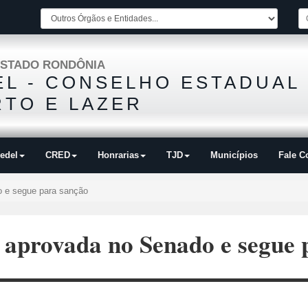
STADO RONDÔNIA
L - CONSELHO ESTADUAL
TO E LAZER
edel
CRED
Honrarias
TJD
Municípios
Fale C
o e segue para sanção
é aprovada no Senado e segue 