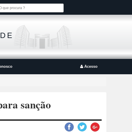
 DE
onosco
Acesso
para sanção