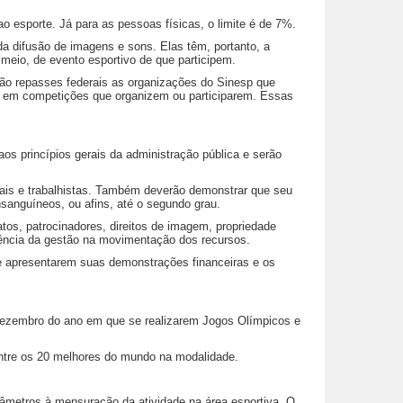
 esporte. Já para as pessoas físicas, o limite é de 7%.
a difusão de imagens e sons. Elas têm, portanto, a
 meio, de evento esportivo de que participem.
rão repasses federais as organizações do Sinesp que
s em competições que organizem ou participarem. Essas
os princípios gerais da administração pública e serão
cais e trabalhistas. Também deverão demonstrar que seu
sanguíneos, ou afins, até o segundo grau.
tos, patrocinadores, direitos de imagem, propriedade
arência da gestão na movimentação dos recursos.
e apresentarem suas demonstrações financeiras e os
 dezembro do ano em que se realizarem Jogos Olímpicos e
 entre os 20 melhores do mundo na modalidade.
râmetros à mensuração da atividade na área esportiva. O