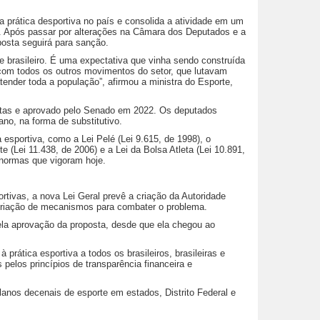
 prática desportiva no país e consolida a atividade em um
05). Após passar por alterações na Câmara dos Deputados e a
posta seguirá para sanção.
e brasileiro. É uma expectativa que vinha sendo construída
e com todos os outros movimentos do setor, que lutavam
tender toda a população”, afirmou a ministra do Esporte,
ristas e aprovado pelo Senado em 2022. Os deputados
no, na forma de substitutivo.
esportiva, como a Lei Pelé (Lei 9.615, de 1998), o
e (Lei 11.438, de 2006) e a Lei da Bolsa Atleta (Lei 10.891,
s normas que vigoram hoje.
tivas, a nova Lei Geral prevê a criação da Autoridade
 criação de mecanismos para combater o problema.
 pela aprovação da proposta, desde que ela chegou ao
prática esportiva a todos os brasileiros, brasileiras e
 pelos princípios de transparência financeira e
lanos decenais de esporte em estados, Distrito Federal e