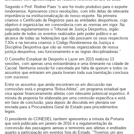
Segundo o Prof. Rodnei Paes “o ano foi muito produtivo para o esporte
rondoniense. Aprovamos cinco resoluções, com três delas de relevante
importância na institucionalização do nosso esporte. Na primeira
criamos o Certificado de Registros para as entidades desportivas, cujo
objetivo é organizá-las em consonância com as normas em vigor. Na
segunda regulamentamos o Tribunal de Justiça Desportiva, órgão
judicante de todos os eventos realizados pelo poder publico e ao
alcance de todas as federações que não possuem os seus respectivos
TJDs e na terceira criamos o Código Rondoniense da Justiça e
Disciplina Desportiva que são as normas organizadoras de nossa
justiça desportiva, seu funcionamento e as regras disciplinadoras.”
O Conselho Estadual de Desporto e Lazer em 2015 realizou 13
sessões, com apenas uma extraordinária e uma itinerante na cidade de
Cacoal. Nenhuma sessão foi cancelada por falta de quorum e todos os
assuntos que entraram em pauta tiveram toda sua tramitação conclusa
com sucesso.
Entre os assuntos que ainda encontram-se em discussão nas
comissões está o programa “Bolsa Atleta”, um programa estadual que
visa apoiar financeiramente atletas com relevante potencial esportivo. A
minuta de proposta foi elaborada por uma comissão especifica e está
em fase de conclusão, para depois de discutida em plenária ser
enviada para a Procuradoria Geral do Estado para procedimentos
legais.
O presidente do CONEDEL tambem apresentou a minuta da Portaria
que será publicada em janeiro de 2016 é a regulamentação da
concessão das passagens aereas e terrestres aos atletas e enditades
quanto a participação em eventos fora do Estado. "Tivemos um ano