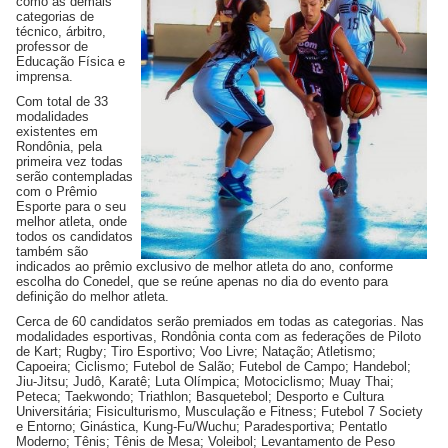
como as demais
categorias de
técnico, árbitro,
professor de
Educação Física e
imprensa.
Com total de 33
modalidades
existentes em
Rondônia, pela
primeira vez todas
serão contempladas
com o Prêmio
Esporte para o seu
melhor atleta, onde
todos os candidatos
também são
indicados ao prêmio exclusivo de melhor atleta do ano, conforme
escolha do Conedel, que se reúne apenas no dia do evento para
definição do melhor atleta.
Cerca de 60 candidatos serão premiados em todas as categorias. Nas
modalidades esportivas, Rondônia conta com as federações de Piloto
de Kart; Rugby; Tiro Esportivo; Voo Livre; Natação; Atletismo;
Capoeira; Ciclismo; Futebol de Salão; Futebol de Campo; Handebol;
Jiu-Jitsu; Judô, Karatê; Luta Olímpica; Motociclismo; Muay Thai;
Peteca; Taekwondo; Triathlon; Basquetebol; Desporto e Cultura
Universitária; Fisiculturismo, Musculação e Fitness; Futebol 7 Society
e Entorno; Ginástica, Kung-Fu/Wuchu; Paradesportiva; Pentatlo
Moderno; Tênis; Tênis de Mesa; Voleibol; Levantamento de Peso