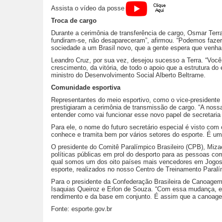
Assista o vídeo da posse
Troca de cargo
Durante a cerimônia de transferência de cargo, Osmar Terra
fundiram-se, não desapareceram”, afirmou. “Podemos fazer 
sociedade a um Brasil novo, que a gente espera que venha 
Leandro Cruz, por sua vez, desejou sucesso a Terra. “Você 
crescimento, da vitória, de todo o apoio que a estrutura d
ministro do Desenvolvimento Social Alberto Beltrame.
Comunidade esportiva
Representantes do meio esportivo, como o vice-presidente 
prestigiaram a cerimônia de transmissão de cargo. “A noss
entender como vai funcionar esse novo papel de secretaria 
Para ele, o nome do futuro secretário especial é visto c
conhece e tramita bem por vários setores do esporte. É um
O presidente do Comitê Paralímpico Brasileiro (CPB), Miz
políticas públicas em prol do desporto para as pessoas com
qual somos um dos oito países mais vencedores em Jogos P
esporte, realizados no nosso Centro de Treinamento Paralí
Para o presidente da Confederação Brasileira de Canoagem
Isaquias Queiroz e Erlon de Souza. “Com essa mudança, eu 
rendimento e da base em conjunto. É assim que a canoagem
Fonte: esporte.gov.br