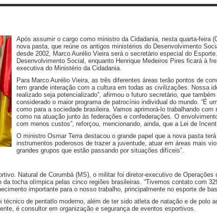
Após assumir o cargo como ministro da Cidadania, nesta quarta-feira (
nova pasta, que reúne os antigos ministérios do Desenvolvimento Socia
desde 2002, Marco Aurélio Vieira será o secretário especial do Esport
Desenvolvimento Social, enquanto Henrique Medeiros Pires ficará à fren
executiva do Ministério da Cidadania.
Para Marco Aurélio Vieira, as três diferentes áreas terão pontos de c
tem grande interação com a cultura em todas as civilizações. Nossa id
realizado seja potencializado”, afirmou o futuro secretário, que também j
considerado o maior programa de patrocínio individual do mundo. “É um
como para a sociedade brasileira. Vamos aprimorá-lo trabalhando com 
como na atuação junto às federações e confederações. O envolvimento
com menos custos”, reforçou, mencionando, ainda, que a Lei de Incenti
O ministro Osmar Terra destacou o grande papel que a nova pasta terá
instrumentos poderosos de trazer a juventude, atuar em áreas mais vi
grandes grupos que estão passando por situações difíceis”.
tivo. Natural de Corumbá (MS), o militar foi diretor-executivo de Operações
a tocha olímpica pelas cinco regiões brasileiras. “Tivemos contato com 329 
nhecimento importante para o nosso trabalho, principalmente no esporte de bas
oi técnico de pentatlo moderno, além de ter sido atleta de natação e de polo
ente, é consultor em organização e segurança de eventos esportivos.