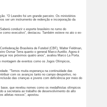
ção. “O Leandro foi um grande parceiro. Os ministérios
emos ser um instrumento de redenção e incorporação da
Saberá conduzir o esporte brasileiro no rumo do
ar e como executivo”, destacou. Também esteve no ato o ex-
 Confederação Brasileira de Futebol (CBF), Walter Feldman,
stro Osmar Terra quanto o general Marco Aurélio. Agora é
vançar nos próximos quatro anos”, avaliou Marco La Porta.
 com montagem de eventos como os Jogos Olímpicos,
iedade. “Temos muita esperança na continuidade das
ontribuir com os avanços tanto no campo desportivo, no
nclusão das crianças e jovens com deficiência por meio do
de base, que revelou nomes como os medalhistas olímpicos
o a secretaria ao trabalho de desenvolvimento do alto
os atletas nossos”, apostou.