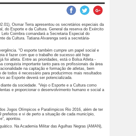
02.01), Osmar Terra apresentou os secretários especiais da
l, do Esporte e da Cultura. General da reserva do Exército
e. Lelo Coimbra comandará a Secretaria Especial do
te da Cultura. Tatiana Alvarenga será a secretária-
onvergência. “O esporte também cumpre um papel social e
eia é fazer com que o trabalho de sucesso até hoje
á foi atleta. Entre as prioridades, está o Bolsa Atleta -
a conquista importante tanto para os profissionais da área
racionalidade na captação e formação de atletas, bem
 de todos é necessário para produzirmos mais resultados
vo ao Esporte deverá ser potencializada.
 diante da sociedade. “Vejo o Esporte e a Cultura como
olentas e proporcionar o desenvolvimento humano e social a
 dos Jogos Olímpicos e Paralímpicos Rio 2016, além de ter
prefeitos e vi de perto a situação de cada município,
e”, apontou.
 aquático. Na Academia Militar das Agulhas Negras (AMAN),