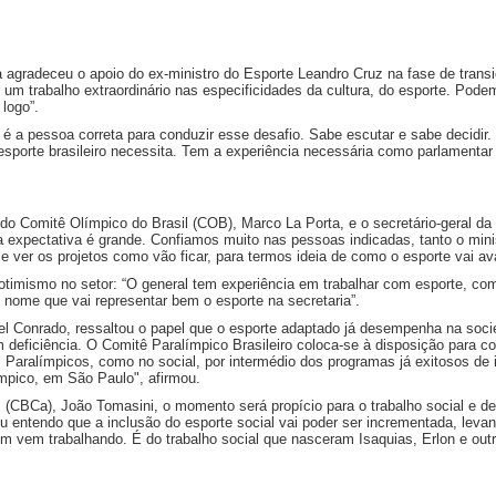
 agradeceu o apoio do ex-ministro do Esporte Leandro Cruz na fase de transi
um trabalho extraordinário nas especificidades da cultura, do esporte. Pod
logo”.
é a pessoa correta para conduzir esse desafio. Sabe escutar e sabe decidir. 
o esporte brasileiro necessita. Tem a experiência necessária como parlament
do Comitê Olímpico do Brasil (COB), Marco La Porta, e o secretário-geral da
a expectativa é grande. Confiamos muito nas pessoas indicadas, tanto o mini
e ver os projetos como vão ficar, para termos ideia de como o esporte vai a
om otimismo no setor: “O general tem experiência em trabalhar com esporte,
 nome que vai representar bem o esporte na secretaria”.
ael Conrado, ressaltou o papel que o esporte adaptado já desempenha na soc
 deficiência. O Comitê Paralímpico Brasileiro coloca-se à disposição para c
aralímpicos, como no social, por intermédio dos programas já exitosos de i
mpico, em São Paulo", afirmou.
 (CBCa), João Tomasini, o momento será propício para o trabalho social e 
entendo que a inclusão do esporte social vai poder ser incrementada, levand
 vem trabalhando. É do trabalho social que nasceram Isaquias, Erlon e outr