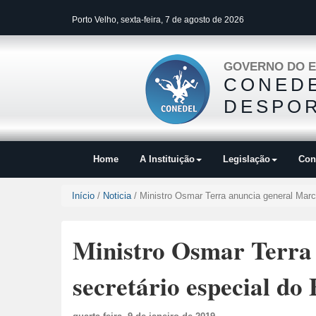
Porto Velho, sexta-feira, 7 de agosto de 2026
GOVERNO DO E
CONEDE
DESPOR
Home
A Instituição
Legislação
Con
Início
/
Noticia
/ Ministro Osmar Terra anuncia general Marco
Ministro Osmar Terra 
secretário especial do