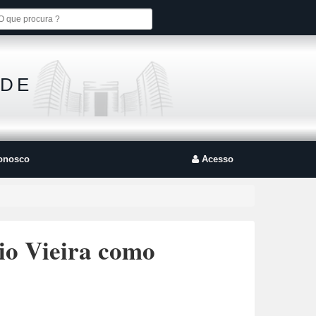
 DE
onosco
Acesso
io Vieira como