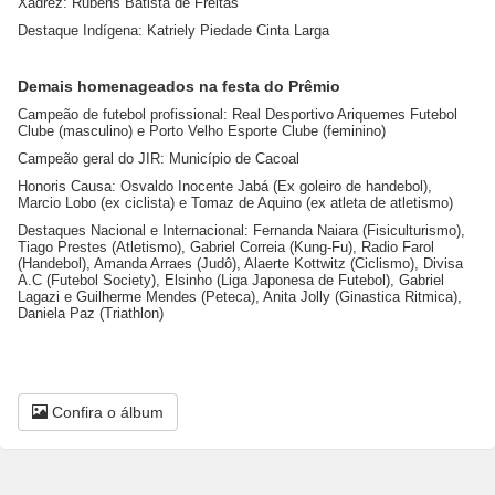
Xadrez: Rubens Batista de Freitas
Destaque Indígena: Katriely Piedade Cinta Larga
Demais homenageados na festa do Prêmio
Campeão de futebol profissional: Real Desportivo Ariquemes Futebol
Clube (masculino) e Porto Velho Esporte Clube (feminino)
Campeão geral do JIR: Município de Cacoal
Honoris Causa: Osvaldo Inocente Jabá (Ex goleiro de handebol),
Marcio Lobo (ex ciclista) e Tomaz de Aquino (ex atleta de atletismo)
Destaques Nacional e Internacional: Fernanda Naiara (Fisiculturismo),
Tiago Prestes (Atletismo), Gabriel Correia (Kung-Fu), Radio Farol
(Handebol), Amanda Arraes (Judô), Alaerte Kottwitz (Ciclismo), Divisa
A.C (Futebol Society), Elsinho (Liga Japonesa de Futebol), Gabriel
Lagazi e Guilherme Mendes (Peteca), Anita Jolly (Ginastica Ritmica),
Daniela Paz (Triathlon)
Confira o álbum