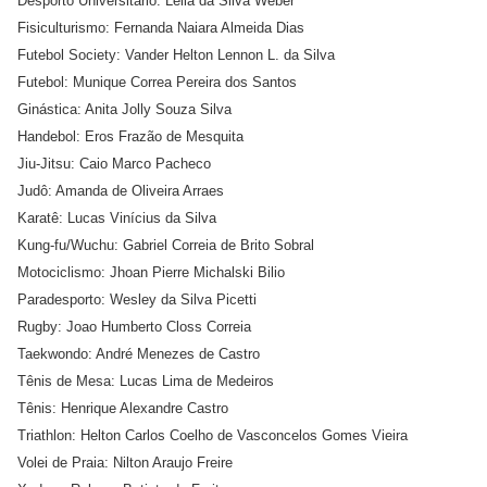
Desporto Universitário: Leila da Silva Weber
Fisiculturismo: Fernanda Naiara Almeida Dias
Futebol Society: Vander Helton Lennon L. da Silva
Futebol: Munique Correa Pereira dos Santos
Ginástica: Anita Jolly Souza Silva
Handebol: Eros Frazão de Mesquita
Jiu-Jitsu: Caio Marco Pacheco
Judô: Amanda de Oliveira Arraes
Karatê: Lucas Vinícius da Silva
Kung-fu/Wuchu: Gabriel Correia de Brito Sobral
Motociclismo: Jhoan Pierre Michalski Bilio
Paradesporto: Wesley da Silva Picetti
Rugby: Joao Humberto Closs Correia
Taekwondo: André Menezes de Castro
Tênis de Mesa: Lucas Lima de Medeiros
Tênis: Henrique Alexandre Castro
Triathlon: Helton Carlos Coelho de Vasconcelos Gomes Vieira
Volei de Praia: Nilton Araujo Freire